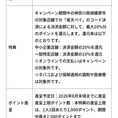
キャンペーン期間中の神奈川県相模原市
の対象店舗
での「楽天ペイ」のコード決
済による決済金額に対して、最大
20%
分
のポイントを還元します。還元率は以下
のとおりです。
特典
中小企業店舗：決済金額の
20%
を還元
一部特定店舗：決済金額の
10%
を還元
※オンラインでの支払いはキャンペーン
の対象外です。
※タバコおよび保険適用の調剤や医療費
は対象外です。
進呈予定日：
2026
年
8
月末頃までに進呈
ポイント進
進呈上限ポイント数：本特典の進呈上限
呈
は、
1
人
1
回あたり
1,000
ポイント、
期間
中最大
2,500
ポイントまで