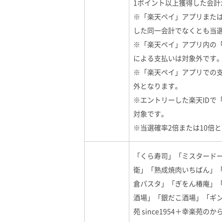
1ポイント以上獲得した会
※「楽天ペイ」アプリまた
した同一会計でなくとも当
※「楽天ペイ」アプリ内の「
による支払いは対象外です
※「楽天ペイ」アプリでの
外となります。
※エントリーした楽天IDで
対象です。
※当選確率2倍または10倍
「くら寿司」「ミスタードー
衛」「熟成焼肉いちばん」
倉パスタ」「ぎをん椿庵」「
酒場」「銀だこ酒場」「ギ
苑 since1954＋幸楽