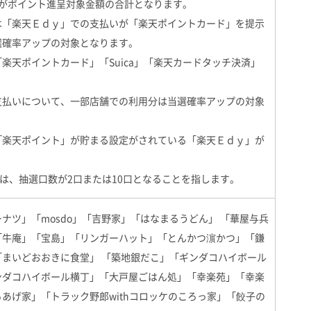
計がポイント進呈対象金額の合計となります。
は「楽天Ｅｄｙ」での支払いが「楽天ポイントカード」を提示
選確率アップの対象となります。
楽天ポイントカード」「Suica」「楽天カードタッチ決済」
。
支払いについて、一部店舗での利用分は当選確率アップの対象
「楽天ポイント」が貯まる設定がされている「楽天Ｅｄｙ」が
とは、抽選口数が2口または10口となることを指します。
ナツ」「mosdo」「吉野家」「はなまるうどん」 「華屋与兵
「牛庵」「宝島」「リンガーハット」「とんかつ濵かつ」「鎌
まいどおおきに食堂」 「築地銀だこ」「ギンダコハイボール
ンダコハイボール横丁」「大戸屋ごはん処」「幸楽苑」「幸楽
苑のからあげ家」「トラック野郎withコロッケのころっ家」「餃子の