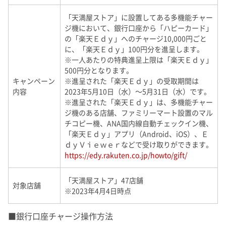
「天満屋ストア」に設置してある多機能チャー
ジ機において、銀行口座から「ハピーカード」
の「楽天Ｅｄｙ」へのチャージ10,000円ごと
に、「楽天Ｅｄｙ」100円分を進呈します。
※一人あたりの特典進呈上限は「楽天Ｅｄｙ」
500円分となります。
キャンペーン
※進呈された「楽天Ｅｄｙ」の受取期間は
内容
2023年5月10日（水）～5月31日（水）です。
※進呈された「楽天Ｅｄｙ」は、多機能チャー
ジ機のある店舗、ファミリーマート設置のマル
チコピー機、ANA国内線自動チェックイン機、
「楽天Ｅｄｙ」アプリ（Android、iOS）、Ｅ
ｄｙＶｉｅｗｅｒなどで受け取りができます。
https://edy.rakuten.co.jp/howto/gift/
「天満屋ストア」47店舗
対象店舗
※2023年4月4日時点
■銀行口座チャージ操作方法