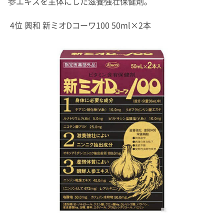
参エキスを主体にした滋養強壮保健剤。
4位 興和 新ミオDコーワ100 50ml×2本