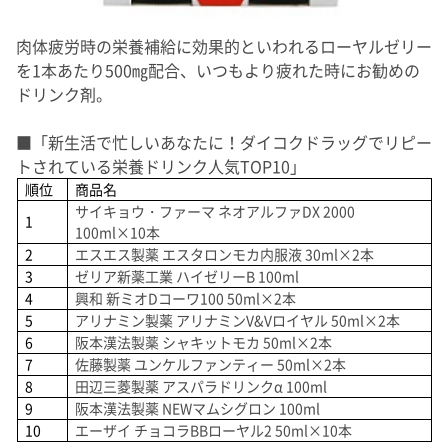
肉体疲労時の栄養補給に効果的といわれるローヤルゼリー
を1本あたり500㎎配合、いつもより疲れた時にお勧めの
ドリンク剤。
■「新生活で忙しいあなたに！ダイコクドラッグでリピー
トされている栄養ドリンク人気TOP10」
順位
商品名
サイキョウ・ファーマ
ネオアルファ
DX 2000
1
100ml×10
本
2
エスエス製薬
エスタロンモカ内服液
30ml×2
本
3
ゼリア新薬工業
ハイゼリー
B 100ml
4
興和
新ミオ
D
コーワ
100 50ml×2
本
5
アリナミン製薬
アリナミン
V&V
ロイヤル
50ml×2
本
6
阪本漢法製薬
シャキットモカ
50ml×2
本
7
佐藤製薬
ユンケルファンティー
50ml×2
本
8
田辺三菱製薬
アスパラドリンク
α 100ml
9
阪本漢法製薬
NEW
マムシグロン
100ml
10
エーザイ
チョコラ
BB
ローヤル
2 50ml×10
本