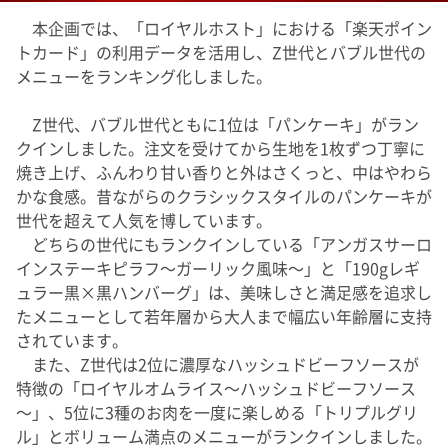
本企画では、「ロイヤルホスト」における「楽天ポイン
トカード」の利用データを活用し、Z世代とバブル世代の
メニューをランキング化しました。
Z世代、バブル世代ともに1位は「パンケーキ」がラン
クインしました。注文を受けてから生地を1枚ずつ丁寧に
焼き上げ、ふんわり甘い香りと外はさくっと、中はやわら
かな食感。昔ながらのクラシックスタイルのパンケーキが
世代を超えて人気を博しています。
どちらの世代にもランクインしている「アンガスサーロ
インステーキピラフ～ガーリック風味～」と「190gレギ
ュラー黒×黒ハンバーグ」は、美味しさと満足感を追求し
たメニューとして若年層から大人まで幅広い年齢層に支持
されています。
また、Z世代は2位に濃厚なハッシュドビーフソースが
特徴の「ロイヤルオムライス～ハッシュドビーフソース
～」、5位に3種のお肉を一度に楽しめる「トリプルグリ
ル」とボリューム満点のメニューがランクインしました。