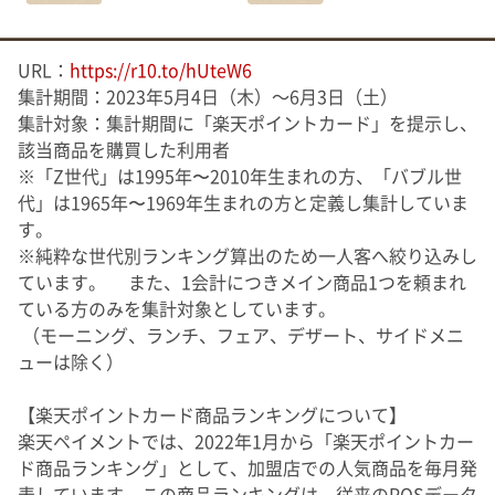
URL：
https://r10.to/hUteW6
集計期間：2023年5月4日（木）～6月3日（土）
集計対象：集計期間に「楽天ポイントカード」を提示し、
該当商品を購買した利用者
※「Z世代」は1995年〜2010年生まれの方、「バブル世
代」は1965年〜1969年生まれの方と定義し集計していま
す。
※純粋な世代別ランキング算出のため一人客へ絞り込みし
ています。 また、1会計につきメイン商品1つを頼まれ
ている方のみを集計対象としています。
（モーニング、ランチ、フェア、デザート、サイドメニ
ューは除く）
【楽天ポイントカード商品ランキングについて】
楽天ペイメントでは、
2022
年
1
月から「楽天ポイントカー
ド商品ランキング」として、加盟店での人気商品を毎月発
表しています。この商品ランキングは、従来の
POS
データ