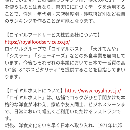
を使うものとは異なり、楽天
ID
に紐づくデータを活用する
ことで、性別・年代別・来店頻度別・趣味嗜好別など独自
のランキングを作ることが可能となります。
【ロイヤルフードサービス株式会社について】
https://royalfoodservice.co.jp/
ロイヤルグループで「ロイヤルホスト」「天丼てんや」
「シズラー」「シェーキーズ」などの外食事業を展開して
います。今後もそれぞれの事業において日本で一番質の高
い“食”＆“ホスピタリティ”を提供することを目指してまい
ります。
【ロイヤルホストについて】
https://www.royalhost.jp/
「ロイヤルホスト」は、店舗でコックがひと手間かけた本
格的な洋食が味わえ、家族や友人同士、ビジネスシーンま
で、日常において幅広くご利用いただけるレストランで
す。
戦後、洋食文化をいち早く日本へ取り入れ、
1971
年に郊