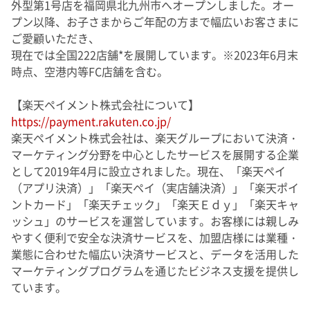
外型第
1
号店を福岡県北九州市へオープンしました。オー
プン以降、お子さまからご年配の方まで幅広いお客さまに
ご愛顧いただき、
現在では全国
222
店舗
*
を展開しています。※
2023
年
6
月末
時点、空港内等
FC
店舗を含む。
【楽天ペイメント株式会社について】
https://payment.rakuten.co.jp/
楽天ペイメント株式会社は、楽天グループにおいて決済・
マーケティング分野を中心としたサービスを展開する企業
として
2019
年
4
月に設立されました。現在、「楽天ペイ
（アプリ決済）」「楽天ペイ（実店舗決済）」「楽天ポイ
ントカード」「楽天チェック」「楽天Ｅｄｙ」「楽天キャ
ッシュ」のサービスを運営しています。お客様には親しみ
やすく便利で安全な決済サービスを、加盟店様には業種・
業態に合わせた幅広い決済サービスと、データを活用した
マーケティングプログラムを通じたビジネス支援を提供し
ています。